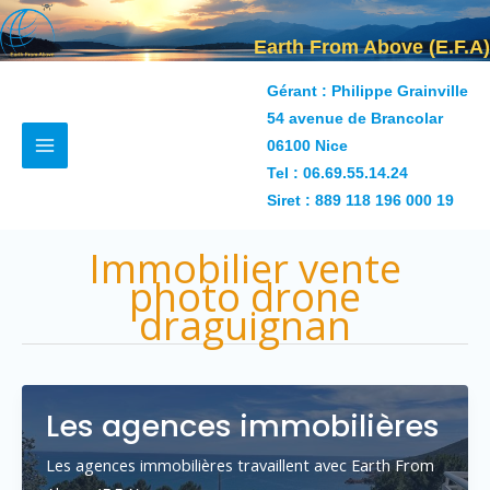
Aller
au
Earth From Above (E.F.A)
contenu
Gérant : Philippe Grainville
54 avenue de Brancolar
06100 Nice
Tel :
06.69.55.14.24
Siret : 889 118 196 000 19
Immobilier vente
photo drone
draguignan
Les agences immobilières
Les agences immobilières travaillent avec Earth From