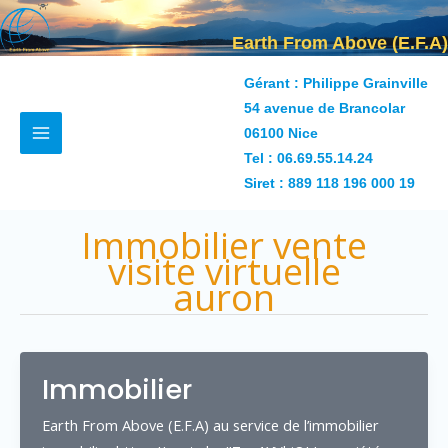
Aller
au
Earth From Above (E.F.A)
contenu
Gérant : Philippe Grainville
54 avenue de Brancolar
06100 Nice
Tel :
06.69.55.14.24
Siret : 889 118 196 000 19
Immobilier vente
visite virtuelle
auron
Immobilier
Earth From Above (E.F.A) au service de l’immobilier