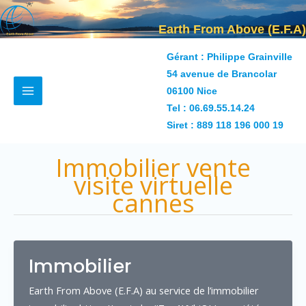
Aller
au
Earth From Above (E.F.A)
contenu
Gérant : Philippe Grainville
54 avenue de Brancolar
06100 Nice
Tel :
06.69.55.14.24
Siret : 889 118 196 000 19
Immobilier vente
visite virtuelle
cannes
Immobilier
Earth From Above (E.F.A) au service de l’immobilier