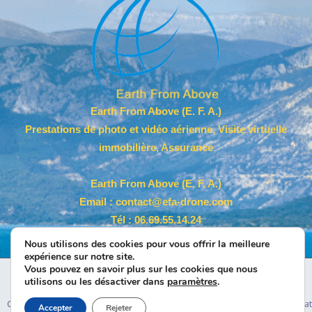
Earth From Above (E. F. A.)
Prestations de photo et vidéo aérienne, Visite virtuelle
immobilière, Assurance
Earth From Above (E. F. A.)
Email :
contact@efa-drone.com
Tél
: 06.69.55.14.24
Siret :
889 118 196 000 19
Nous utilisons des cookies pour vous offrir la meilleure
expérience sur notre site.
Accueil
Politique de confidentialité
Mentions légales
Vous pouvez en savoir plus sur les cookies que nous
utilisons ou les désactiver dans
paramètres
.
Politique de cookies (EU)
Contact
Copyright © 2026 Earth From Above (E. F. A.) |
Création site vitrine La Ciotat
Accepter
Rejeter