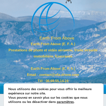
Earth From Above (E. F. A.)
Prestations de photo et vidéo aérienne, Visite virtuelle
immobilière, Assurance
Earth From Above (E. F. A.)
Email :
contact@efa-drone.com
Tél
: 06.69.55.14.24
Siret :
889 118 196 000 19
Nous utilisons des cookies pour vous offrir la meilleure
expérience sur notre site.
Accueil
Politique de confidentialité
Mentions légales
Vous pouvez en savoir plus sur les cookies que nous
utilisons ou les désactiver dans
paramètres
.
Politique de cookies (EU)
Contact