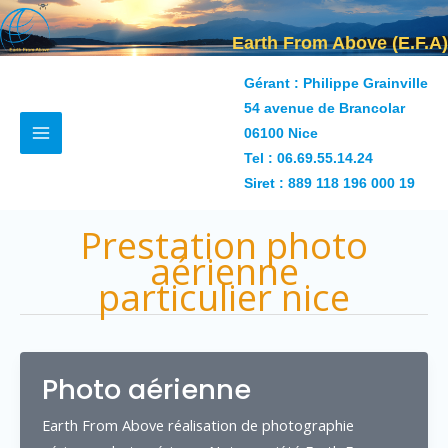
Aller
au
Earth From Above (E.F.A)
contenu
Gérant : Philippe Grainville
54 avenue de Brancolar
06100 Nice
Tel :
06.69.55.14.24
Siret : 889 118 196 000 19
Prestation photo
aérienne
particulier nice
Photo aérienne
Earth From Above réalisation de photographie