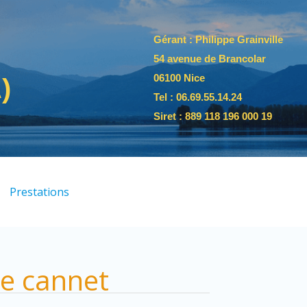
Gérant : Philippe Grainville
54 avenue de Brancolar
06100 Nice
)
Tel :
06.69.55.14.24
Siret : 889 118 196 000 19
Prestations
le cannet