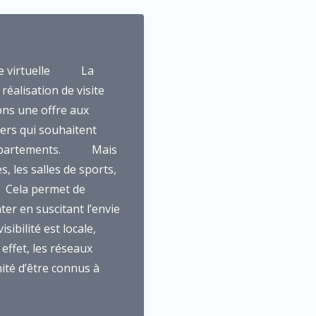
site virtuelle La
éalisation de visite
ons une offre aux
iers qui souhaitent
e, appartements. Mais
, les salles de sports,
 Cela permet de
ter en suscitant l’envie
ibilité est locale,
effet, les réseaux
nité d’être connus à