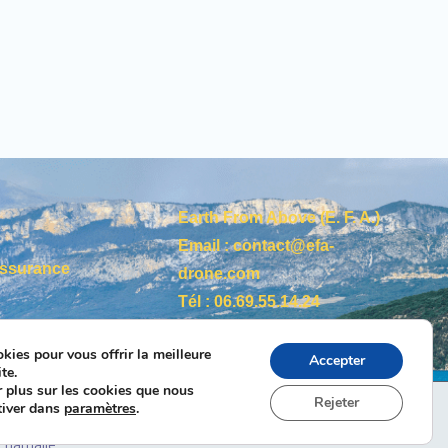
Earth From Above (E. F. A.)
Email :
contact@efa-
 Assurance
drone.com
Tél
: 06.69.55.14.24
Siret :
889 118 196 000 19
kies pour vous offrir la meilleure
Accepter
te.
 plus sur les cookies que nous
Rejeter
s (EU)
Contact
tiver dans
paramètres
.
 Cnathalie