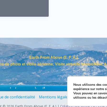
Earth From Above (E. F. A.)
ns de photo et vidéo aérienne, Visite virtuelle immobilière,
Nous utilisons des coo
expérience sur notre si
Vous pouvez en savoir
ue de confidentialité
Mentions légales
Politique de cookie
utilisons ou les désac
t © 2026 Earth From Above (E. F. A.) |
Création site vitrine La Ciotat